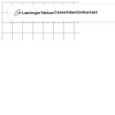
Cases
Viden
Om
Kontakt
Løsninger
Ydelser
Hjem
/
Viden
/
Automatisering
/
Når automatisering f...
Når automatisering fejler, hvad gør du i 