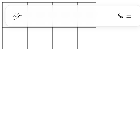
Løsninger
AI Chatbot
Ydelser
AI Salgsindbakke
AI
Cases
Dokument Automation
Automatisering
Viden
Webudvikling
Om
AI Medarbejder
Kontakt