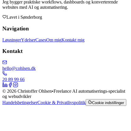
Jeg bygger praktiske workflows, dashboards og konverterende
websites med AI og automatisering.
Lavet i
Sønderborg
Navigation
Løsninger
Ydelser
Cases
Om mig
Kontakt mig
Kontakt
hello@cohlsen.dk
20 89 99 66
©
2026
Christoffer Ohlsen
•
Freelance AI automatiserings-specialist
og webudvikler
Handelsbetingelser
Cookie & Privatlivspolitik
Cookie indstillinger