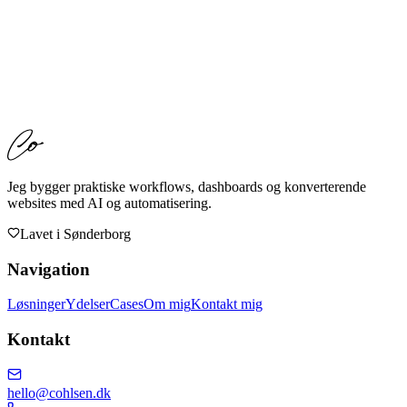
Find den rette AI løsning til din
virksomhed
Book en uforpligtende snak på 20 minutter. Jeg lytter til din
udfordring og anbefaler den løsning der giver mest værdi – eller en
kombination.
Skriv direkte
Book gratis afklaring
Jeg bygger praktiske workflows, dashboards og konverterende
websites med AI og automatisering.
Lavet i
Sønderborg
Navigation
Løsninger
Ydelser
Cases
Om mig
Kontakt mig
Kontakt
hello@cohlsen.dk