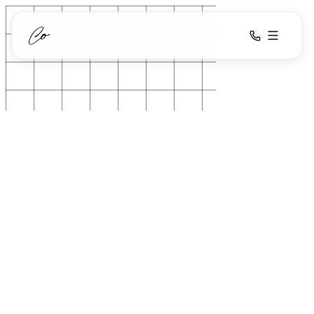
Løsninger
AI Chatbot
Ydelser
AI Salgsindbakke
AI
Cases
Dokument Automation
Automatisering
Viden
Webudvikling
Om
AI Medarbejder
Kontakt
3
løsninger
2–6
uger typisk
100%