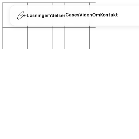
Cases
Viden
Om
Kontakt
Løsninger
Ydelser
Hjem
/
Viden
/
Automatisering
/
Automatisk sagsopret...
Automatisk sagsoprettelse fra e-mail o