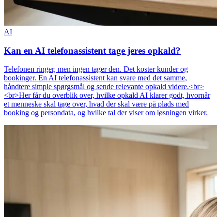
AI
Kan en AI telefonassistent tage jeres opkald?
Telefonen ringer, men ingen tager den. Det koster kunder og
bookinger. En AI telefonassistent kan svare med det samme,
håndtere simple spørgsmål og sende relevante opkald videre.<br>
<br>Her får du overblik over, hvilke opkald AI klarer godt, hvornår
et menneske skal tage over, hvad der skal være på plads med
booking og persondata, og hvilke tal der viser om løsningen virker.