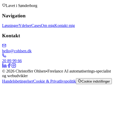
Lavet i
Sønderborg
Navigation
Løsninger
Ydelser
Cases
Om mig
Kontakt mig
Kontakt
hello@cohlsen.dk
20 89 99 66
©
2026
Christoffer Ohlsen
•
Freelance AI automatiserings-specialist
og webudvikler
Handelsbetingelser
Cookie & Privatlivspolitik
Cookie indstillinger