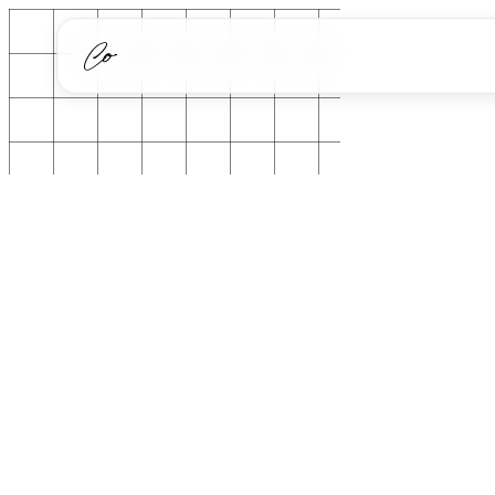
Løsninger
AI Chatbot
Ydelser
AI Salgsindbakke
AI
Cases
Hjem
/
Viden
Dokument Automation
Automatisering
/
AI
Viden
/
AI i rekruttering: h...
AI i rekruttering: hvad virker i praksis
Webudvikling
for en SMV?
Om
AI Medarbejder
Kontakt