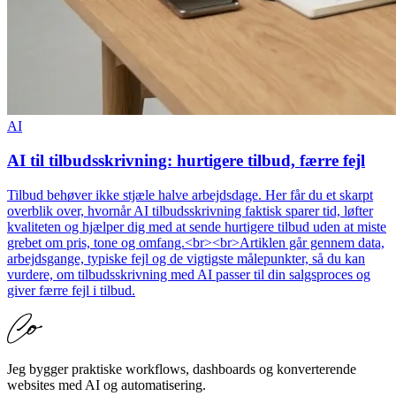
AI
AI til tilbudsskrivning: hurtigere tilbud, færre fejl
Tilbud behøver ikke stjæle halve arbejdsdage. Her får du et skarpt
overblik over, hvornår AI tilbudsskrivning faktisk sparer tid, løfter
kvaliteten og hjælper dig med at sende hurtigere tilbud uden at miste
grebet om pris, tone og omfang.<br><br>Artiklen går gennem data,
arbejdsgange, typiske fejl og de vigtigste målepunkter, så du kan
vurdere, om tilbudsskrivning med AI passer til din salgsproces og
giver færre fejl i tilbud.
Jeg bygger praktiske workflows, dashboards og konverterende
websites med AI og automatisering.