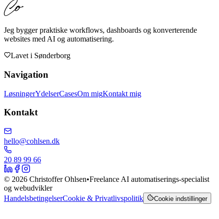
Jeg bygger praktiske workflows, dashboards og konverterende
websites med AI og automatisering.
Lavet i
Sønderborg
Navigation
Løsninger
Ydelser
Cases
Om mig
Kontakt mig
Kontakt
hello@cohlsen.dk
20 89 99 66
©
2026
Christoffer Ohlsen
•
Freelance AI automatiserings-specialist
og webudvikler
Handelsbetingelser
Cookie & Privatlivspolitik
Cookie indstillinger