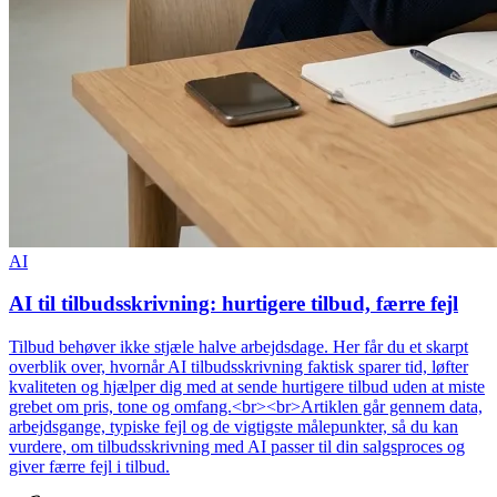
AI
AI til tilbudsskrivning: hurtigere tilbud, færre fejl
Tilbud behøver ikke stjæle halve arbejdsdage. Her får du et skarpt
overblik over, hvornår AI tilbudsskrivning faktisk sparer tid, løfter
kvaliteten og hjælper dig med at sende hurtigere tilbud uden at miste
grebet om pris, tone og omfang.<br><br>Artiklen går gennem data,
arbejdsgange, typiske fejl og de vigtigste målepunkter, så du kan
vurdere, om tilbudsskrivning med AI passer til din salgsproces og
giver færre fejl i tilbud.