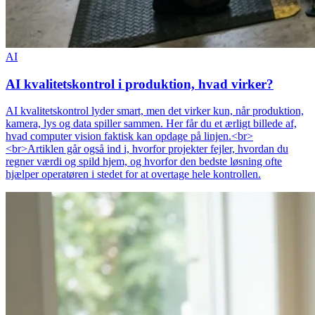
AI
AI kvalitetskontrol i produktion, hvad virker?
AI kvalitetskontrol lyder smart, men det virker kun, når produktion,
kamera, lys og data spiller sammen. Her får du et ærligt billede af,
hvad computer vision faktisk kan opdage på linjen.<br>
<br>Artiklen går også ind i, hvorfor projekter fejler, hvordan du
regner værdi og spild hjem, og hvorfor den bedste løsning ofte
hjælper operatøren i stedet for at overtage hele kontrollen.