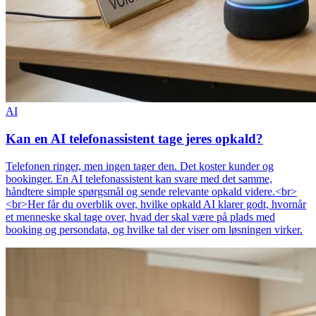
AI
Kan en AI telefonassistent tage jeres opkald?
Telefonen ringer, men ingen tager den. Det koster kunder og
bookinger. En AI telefonassistent kan svare med det samme,
håndtere simple spørgsmål og sende relevante opkald videre.<br>
<br>Her får du overblik over, hvilke opkald AI klarer godt, hvornår
et menneske skal tage over, hvad der skal være på plads med
booking og persondata, og hvilke tal der viser om løsningen virker.