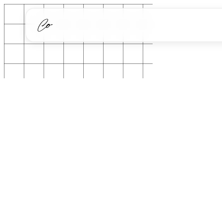
Løsninger
AI Chatbot
Ydelser
AI Salgsindbakke
AI
Cases
Hjem
/
Viden
Dokument Automation
Automatisering
/
AI
Viden
/
Stop AI hallucinatio...
Stop AI hallucinationer, sådan tjekker
Webudvikling
du svaret
Om
AI Medarbejder
Kontakt