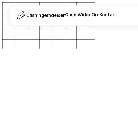
Cases
Viden
Om
Kontakt
Løsninger
Ydelser
Hjem
/
Viden
/
Webudvikling
/
Core Web Vitals: hvo...
Core Web Vitals: hvorfor din hjemmesi