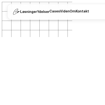
Cases
Viden
Om
Kontakt
Løsninger
Ydelser
Case
·
AI & Salg
·
Trykkeri
AI Salgsindbakke
Intelligent email-håndtering til 14 sælgere
Kunde
Jydsk Emblem Fabrik
Branche
Trykkeri