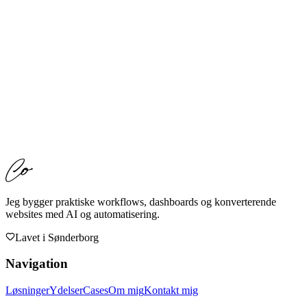
“Alle systemer vi hidtil har prøvet, har haft hver sine svagheder, det
du har lavet til os matcher 100% med præcis det vi har brug for.
Kæmpe anbefaling herfra!”
Cykel Center Midtjylland
— E-commerce Webshop
Har du en lignende udfordring?
Måske har du også en webshop med for meget manuelt arbejde?
Eller en anden del af din virksomhed, hvor AI og automatisering
kunne spare tid og skabe bedre resultater? Lad os tage en
uforpligtende snak om mulighederne.
Skriv direkte
Book gratis afklaring
Jeg bygger praktiske workflows, dashboards og konverterende
websites med AI og automatisering.
Lavet i
Sønderborg
Navigation
Løsninger
Ydelser
Cases
Om mig
Kontakt mig